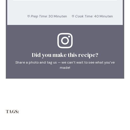
Prep Time:
30 Minuten
Cook Time:
40 Minuten
Did you make this recipe?
Share a photo and tag us — we can’t wait to see what you’ve
made!
TAGS: