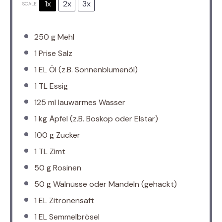
1x
2x
3x
SCALE
250 g
Mehl
1
Prise Salz
1
EL Öl (z.B. Sonnenblumenöl)
1
TL Essig
125
ml lauwarmes Wasser
1
kg Äpfel (z.B. Boskop oder Elstar)
100 g
Zucker
1
TL Zimt
50 g
Rosinen
50 g
Walnüsse oder Mandeln (gehackt)
1
EL Zitronensaft
1
EL Semmelbrösel