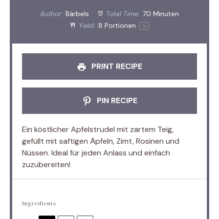
Author:
Bärbels
Total Time:
70 Minuten
Yield:
8
Portionen
1
x
PRINT RECIPE
PIN RECIPE
Ein köstlicher Apfelstrudel mit zartem Teig,
gefüllt mit saftigen Äpfeln, Zimt, Rosinen und
Nüssen. Ideal für jeden Anlass und einfach
zuzubereiten!
Ingredients