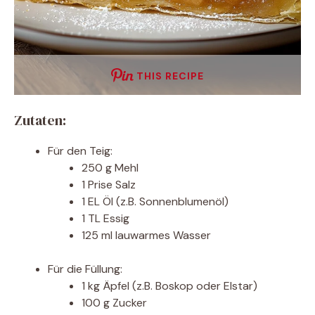
THIS RECIPE
Zutaten:
Für den Teig:
250 g Mehl
1 Prise Salz
1 EL Öl (z.B. Sonnenblumenöl)
1 TL Essig
125 ml lauwarmes Wasser
Für die Füllung:
1 kg Äpfel (z.B. Boskop oder Elstar)
100 g Zucker