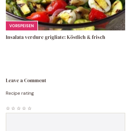
VORSPEISEN
Insalata verdure grigliate: Köstlich & frisch
Leave a Comment
Recipe rating
☆
☆
☆
☆
☆
Comment