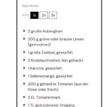
Ingredients
1x
2x
3x
SCALE
2
große Auberginen
200 g
grüne oder braune Linsen
(getrocknet)
1
große Zwiebel, gewürfelt
2
Knoblauchzehen, fein gehackt
1
Karotte, gewürfelt
1
Selleriestange, gewürfelt
400 g
gehackte Tomaten (aus der
Dose oder frisch)
2
EL Tomatenmark
1
TL getrockneter Oregano