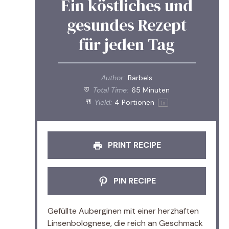
Ein köstliches und
gesundes Rezept
für jeden Tag
Author:
Bärbels
Total Time:
65 Minuten
Yield:
4
Portionen
1
x
PRINT RECIPE
PIN RECIPE
Gefüllte Auberginen mit einer herzhaften
Linsenbolognese, die reich an Geschmack