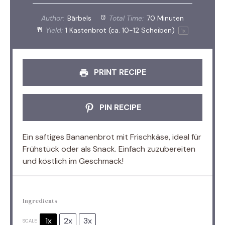
Author:
Bärbels
Total Time:
70 Minuten
Yield:
1
Kastenbrot (ca. 10-12 Scheiben)
1
x
PRINT RECIPE
PIN RECIPE
Ein saftiges Bananenbrot mit Frischkäse, ideal für
Frühstück oder als Snack. Einfach zuzubereiten
und köstlich im Geschmack!
Ingredients
1x
2x
3x
SCALE