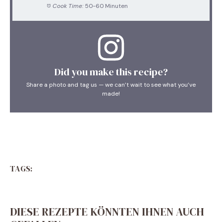
Cook Time:
50-60 Minuten
Did you make this recipe?
Share a photo and tag us — we can’t wait to see what you’ve
made!
TAGS:
DIESE REZEPTE KÖNNTEN IHNEN AUCH