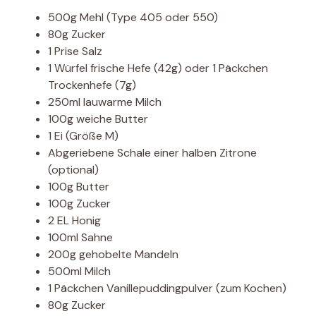
500g Mehl (Type 405 oder 550)
80g Zucker
1 Prise Salz
1 Würfel frische Hefe (42g) oder 1 Päckchen
Trockenhefe (7g)
250ml lauwarme Milch
100g weiche Butter
1 Ei (Größe M)
Abgeriebene Schale einer halben Zitrone
(optional)
100g Butter
100g Zucker
2 EL Honig
100ml Sahne
200g gehobelte Mandeln
500ml Milch
1 Päckchen Vanillepuddingpulver (zum Kochen)
80g Zucker