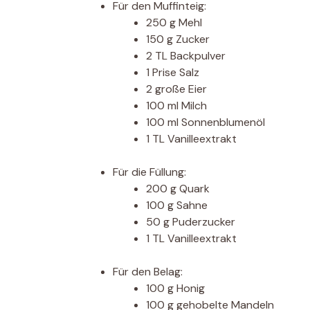
Für den Muffinteig:
250 g Mehl
150 g Zucker
2 TL Backpulver
1 Prise Salz
2 große Eier
100 ml Milch
100 ml Sonnenblumenöl
1 TL Vanilleextrakt
Für die Füllung:
200 g Quark
100 g Sahne
50 g Puderzucker
1 TL Vanilleextrakt
Für den Belag:
100 g Honig
100 g gehobelte Mandeln