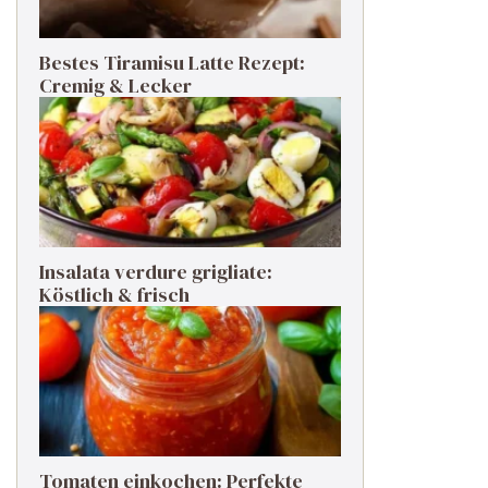
Bestes Tiramisu Latte Rezept:
Cremig & Lecker
Insalata verdure grigliate:
Köstlich & frisch
Tomaten einkochen: Perfekte