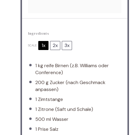
Ingredients
1x
2x
3x
SCALE
1
kg reife Birnen (z.B. Williams oder
Conference)
200 g
Zucker (nach Geschmack
anpassen)
1
Zimtstange
1
Zitrone (Saft und Schale)
500
ml Wasser
1
Prise Salz