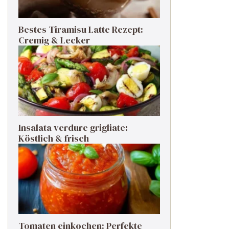
Bestes Tiramisu Latte Rezept:
Cremig & Lecker
Insalata verdure grigliate:
Köstlich & frisch
Tomaten einkochen: Perfekte