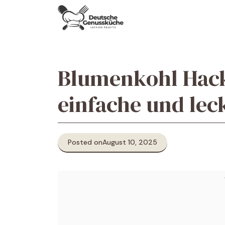
Skip
to
content
Blumenkohl Hack 
einfache und lec
Posted on
August 10, 2025