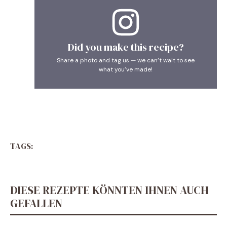
Did you make this recipe?
Share a photo and tag us — we can’t wait to see
what you’ve made!
TAGS:
DIESE REZEPTE KÖNNTEN IHNEN AUCH
GEFALLEN