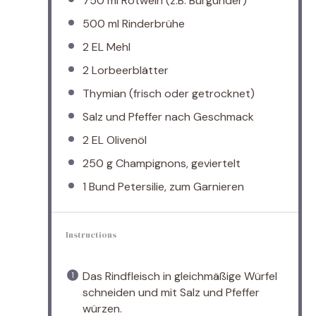
750
ml Rotwein (z.B. Burgunder)
500
ml Rinderbrühe
2
EL Mehl
2
Lorbeerblätter
Thymian (frisch oder getrocknet)
Salz und Pfeffer nach Geschmack
2
EL Olivenöl
250 g
Champignons, geviertelt
1
Bund Petersilie, zum Garnieren
Instructions
Das Rindfleisch in gleichmäßige Würfel
schneiden und mit Salz und Pfeffer
würzen.