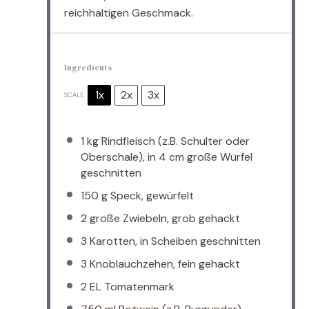
reichhaltigen Geschmack.
Ingredients
1x
2x
3x
SCALE
1
kg Rindfleisch (z.B. Schulter oder
Oberschale), in 4 cm große Würfel
geschnitten
150 g
Speck, gewürfelt
2
große Zwiebeln, grob gehackt
3
Karotten, in Scheiben geschnitten
3
Knoblauchzehen, fein gehackt
2
EL Tomatenmark