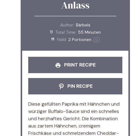
Anlass
Author:
Bärbels
Total Time:
55 Minuten
Yield:
2
Portionen
1
x
PRINT RECIPE
PIN RECIPE
Diese gefüllten Paprika mit Hähnchen und
würziger Buffalo-Sauce sind ein schnelles
und herzhaftes Gericht. Die Kombination
aus zartem Hähnchen, cremigem
Frischkäse und schmelzendem Cheddar-