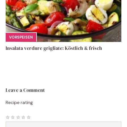
VORSPEISEN
Insalata verdure grigliate: Köstlich & frisch
Leave a Comment
Recipe rating
☆
☆
☆
☆
☆
Comment