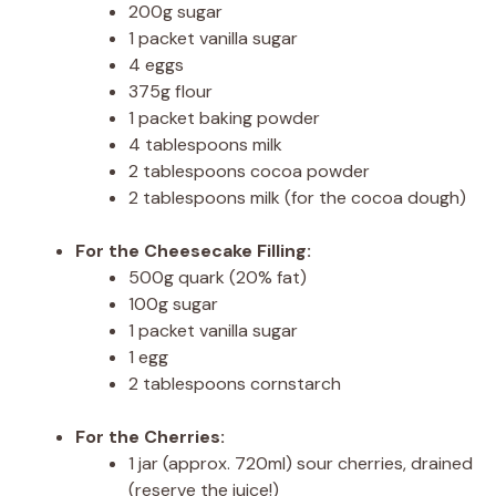
200g sugar
1 packet vanilla sugar
4 eggs
375g flour
1 packet baking powder
4 tablespoons milk
2 tablespoons cocoa powder
2 tablespoons milk (for the cocoa dough)
For the Cheesecake Filling:
500g quark (20% fat)
100g sugar
1 packet vanilla sugar
1 egg
2 tablespoons cornstarch
For the Cherries:
1 jar (approx. 720ml) sour cherries, drained
(reserve the juice!)