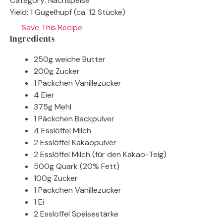
Category:
Nachspeise
Yield:
1 Gugelhupf (ca. 12 Stücke)
Save This Recipe
Ingredients
250g weiche Butter
200g Zucker
1 Päckchen Vanillezucker
4 Eier
375g Mehl
1 Päckchen Backpulver
4 Esslöffel Milch
2 Esslöffel Kakaopulver
2 Esslöffel Milch (für den Kakao-Teig)
500g Quark (20% Fett)
100g Zucker
1 Päckchen Vanillezucker
1 Ei
2 Esslöffel Speisestärke