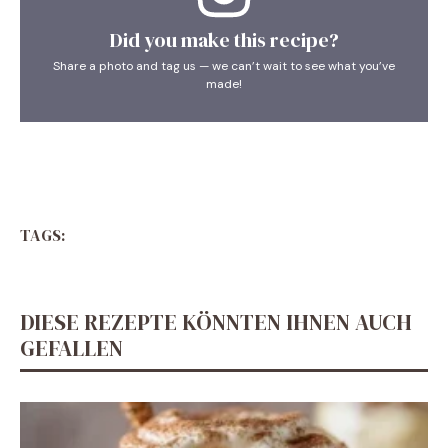
Did you make this recipe?
Share a photo and tag us — we can’t wait to see what you’ve
made!
TAGS:
DIESE REZEPTE KÖNNTEN IHNEN AUCH
GEFALLEN