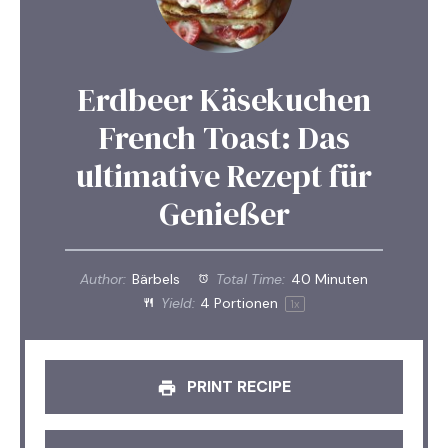
Erdbeer Käsekuchen
French Toast: Das
ultimative Rezept für
Genießer
Author:
Bärbels
Total Time:
40 Minuten
Yield:
4
Portionen
1
x
PRINT RECIPE