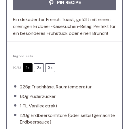
PIN RECIPE
Ein dekadenter French Toast, gefüllt mit einem
cremigen Erdbeer-Käsekuchen-Belag. Perfekt für
ein besonderes Frühstück oder einen Brunch!
Ingredients
1x
2x
3x
SCALE
225g
Frischkäse, Raumtemperatur
60g
Puderzucker
1
TL Vanilleextrakt
120g
Erdbeerkonfitüre (oder selbstgemachte
Erdbeersauce)