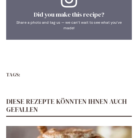
Did you make this recipe?
Share a photo and tag us — we can’t wait to see what you’ve
made!
TAGS:
DIESE REZEPTE KÖNNTEN IHNEN AUCH
GEFALLEN