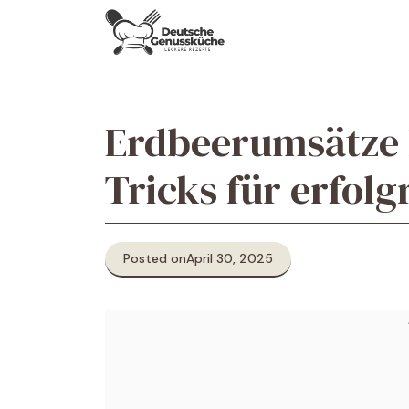
Skip
to
content
Erdbeerumsätze h
Tricks für erfol
Posted on
April 30, 2025