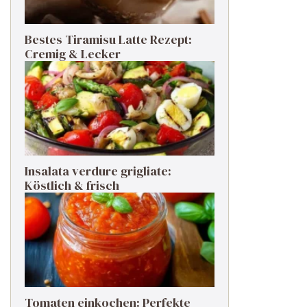
Bestes Tiramisu Latte Rezept:
Cremig & Lecker
Insalata verdure grigliate:
Köstlich & frisch
Tomaten einkochen: Perfekte