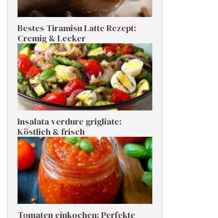
Bestes Tiramisu Latte Rezept:
Cremig & Lecker
Insalata verdure grigliate:
Köstlich & frisch
Tomaten einkochen: Perfekte