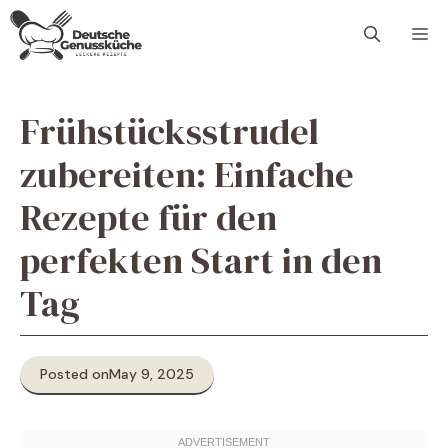
Skip
M
to
content
Frühstücksstrudel
zubereiten: Einfache
Rezepte für den
perfekten Start in den
Tag
Posted on
May 9, 2025