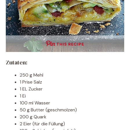
THIS RECIPE
Zutaten:
250 g Mehl
1 Prise Salz
1 EL Zucker
1 Ei
100 ml Wasser
50 g Butter (geschmolzen)
200 g Quark
2 Eier (für die Füllung)