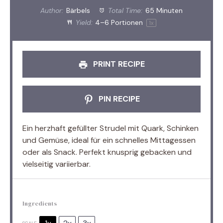
Author:
Bärbels
Total Time:
65 Minuten
Yield:
4
–
6
Portionen
1
x
PRINT RECIPE
PIN RECIPE
Ein herzhaft gefüllter Strudel mit Quark, Schinken
und Gemüse, ideal für ein schnelles Mittagessen
oder als Snack. Perfekt knusprig gebacken und
vielseitig variierbar.
Ingredients