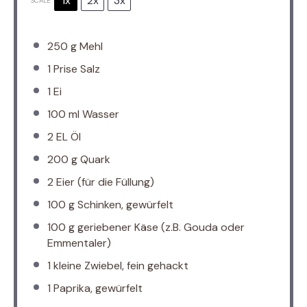
1x
2x
3x
SCALE
250 g
Mehl
1
Prise Salz
1
Ei
100
ml Wasser
2
EL Öl
200 g
Quark
2
Eier (für die Füllung)
100 g
Schinken, gewürfelt
100 g
geriebener Käse (z.B. Gouda oder
Emmentaler)
1
kleine Zwiebel, fein gehackt
1
Paprika, gewürfelt