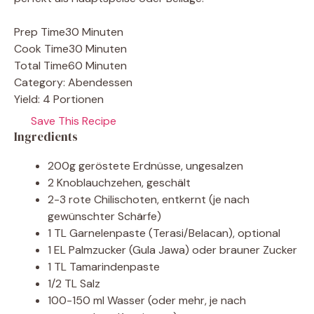
Prep Time
30 Minuten
Cook Time
30 Minuten
Total Time
60 Minuten
Category:
Abendessen
Yield:
4 Portionen
Save This Recipe
Ingredients
200g geröstete Erdnüsse, ungesalzen
2 Knoblauchzehen, geschält
2-3 rote Chilischoten, entkernt (je nach
gewünschter Schärfe)
1 TL Garnelenpaste (Terasi/Belacan), optional
1 EL Palmzucker (Gula Jawa) oder brauner Zucker
1 TL Tamarindenpaste
1/2 TL Salz
100-150 ml Wasser (oder mehr, je nach