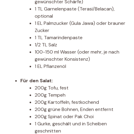
gewünschter Schärfe)
1 TL Garnelenpaste (Terasi/Belacan),
optional
1 EL Palmzucker (Gula Jawa) oder brauner
Zucker
1 TL Tamarindenpaste
1/2 TL Salz
100-150 ml Wasser (oder mehr, je nach
gewünschter Konsistenz)
1 EL Pflanzenöl
Für den Salat:
200g Tofu, fest
200g Tempeh
200g Kartoffeln, festkochend
200g grüne Bohnen, Enden entfernt
200g Spinat oder Pak Choi
1 Gurke, geschält und in Scheiben
geschnitten