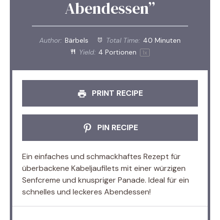
Abendessen”
Author:
Bärbels
Total Time:
40 Minuten
Yield:
4
Portionen
1
x
PRINT RECIPE
PIN RECIPE
Ein einfaches und schmackhaftes Rezept für
überbackene Kabeljaufilets mit einer würzigen
Senfcreme und knuspriger Panade. Ideal für ein
schnelles und leckeres Abendessen!