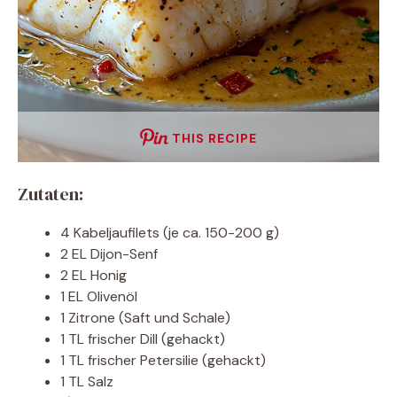
THIS RECIPE
Zutaten:
4 Kabeljaufilets (je ca. 150-200 g)
2 EL Dijon-Senf
2 EL Honig
1 EL Olivenöl
1 Zitrone (Saft und Schale)
1 TL frischer Dill (gehackt)
1 TL frischer Petersilie (gehackt)
1 TL Salz