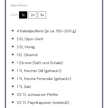
Ingredients
1x
2x
3x
SCALE
4
Kabeljaufilets (je ca. 150-200 g)
2
EL Dijon-Senf
2
EL Honig
1
EL Olivenöl
1
Zitrone (Saft und Schale)
1
TL frischer Dill (gehackt)
1
TL frische Petersilie (gehackt)
1
TL Salz
1/2
TL schwarzer Pfeffer
1/2
TL Paprikapulver (edelsüß)