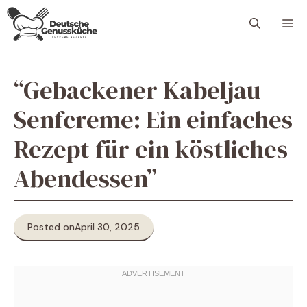
Skip
M
to
content
“Gebackener Kabeljau
Senfcreme: Ein einfaches
Rezept für ein köstliches
Abendessen”
Posted on
April 30, 2025