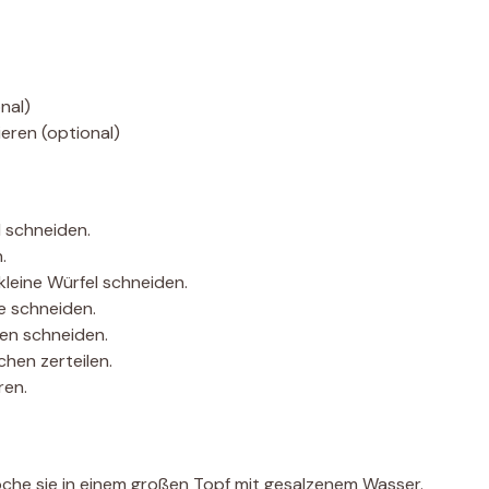
nal)
eren (optional)
l schneiden.
.
kleine Würfel schneiden.
e schneiden.
en schneiden.
chen zerteilen.
ren.
oche sie in einem großen Topf mit gesalzenem Wasser.