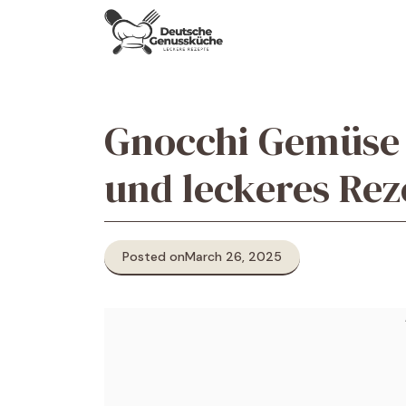
Skip
to
content
Gnocchi Gemüse 
und leckeres Rez
Posted on
March 26, 2025