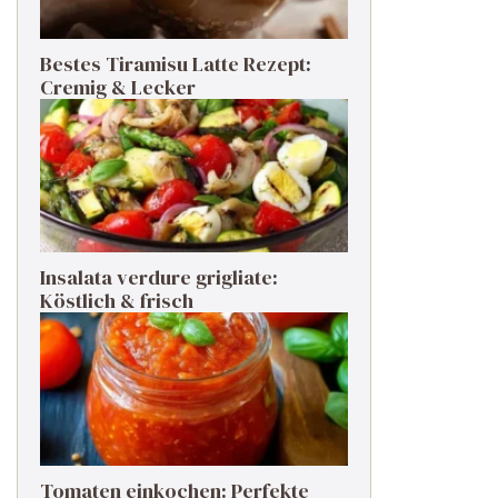
Bestes Tiramisu Latte Rezept:
Cremig & Lecker
Insalata verdure grigliate:
Köstlich & frisch
Tomaten einkochen: Perfekte