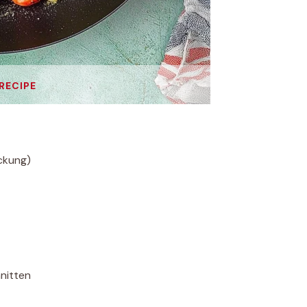
 RECIPE
ckung)
nitten
t