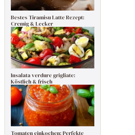
Bestes Tiramisu Latte Rezept:
Cremig & Lecker
Insalata verdure grigliate:
Köstlich & frisch
Tomaten einkochen: Perfekte