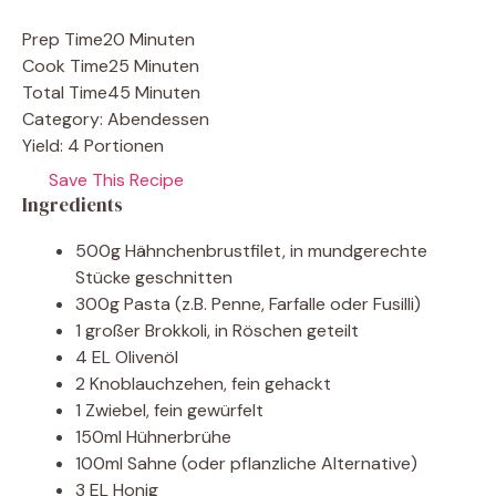
Prep Time
20 Minuten
Cook Time
25 Minuten
Total Time
45 Minuten
Category:
Abendessen
Yield:
4 Portionen
Save This Recipe
Ingredients
500g Hähnchenbrustfilet, in mundgerechte
Stücke geschnitten
300g Pasta (z.B. Penne, Farfalle oder Fusilli)
1 großer Brokkoli, in Röschen geteilt
4 EL Olivenöl
2 Knoblauchzehen, fein gehackt
1 Zwiebel, fein gewürfelt
150ml Hühnerbrühe
100ml Sahne (oder pflanzliche Alternative)
3 EL Honig