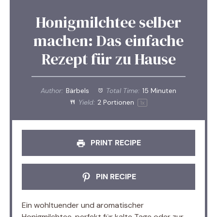
Honigmilchtee selber
machen: Das einfache
Rezept für zu Hause
Author:
Bärbels
Total Time:
15 Minuten
Yield:
2
Portionen
1
x
PRINT RECIPE
PIN RECIPE
Ein wohltuender und aromatischer
Honigmilchtee, perfekt für kalte Tage oder zur