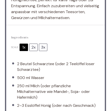
Entspannung. Einfach zuzubereiten und vielseitig
anpassbar mit verschiedenen Teesorten,
Gewürzen und Milchalternativen.
Ingredients
1x
2x
3x
SCALE
2
Beutel Schwarztee (oder
2
Teelöffel loser
Schwarztee)
500
ml Wasser
250
ml Milch (oder pflanzliche
Milchalternative wie Mandel-, Soja- oder
Hafermilch)
2
–
3
Esslöffel Honig (oder nach Geschmack)