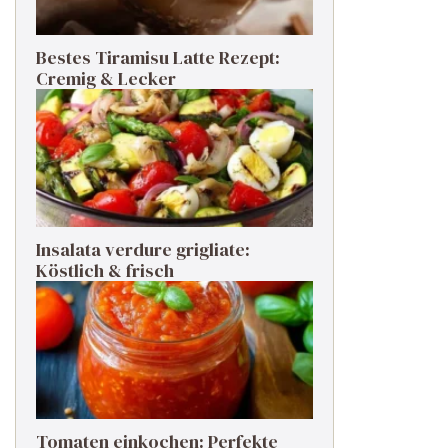
Bestes Tiramisu Latte Rezept:
Cremig & Lecker
Insalata verdure grigliate:
Köstlich & frisch
Tomaten einkochen: Perfekte