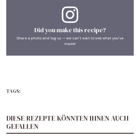
Did you make this recipe?
Share a photo and tag us — we can’t wait to see what you’ve
made!
TAGS:
DIESE REZEPTE KÖNNTEN IHNEN AUCH
GEFALLEN