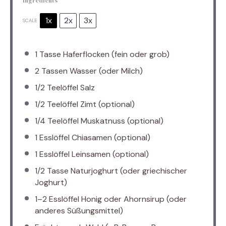
Ingredients
1x
2x
3x
SCALE
1
Tasse Haferflocken (fein oder grob)
2
Tassen Wasser (oder Milch)
1/2
Teelöffel Salz
1/2
Teelöffel Zimt (optional)
1/4
Teelöffel Muskatnuss (optional)
1
Esslöffel Chiasamen (optional)
1
Esslöffel Leinsamen (optional)
1/2
Tasse Naturjoghurt (oder griechischer
Joghurt)
1
–
2
Esslöffel Honig oder Ahornsirup (oder
anderes Süßungsmittel)