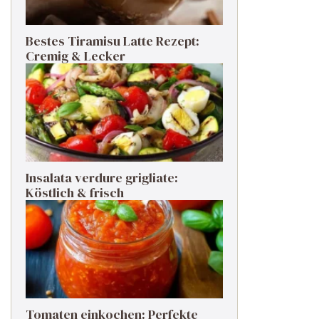
Bestes Tiramisu Latte Rezept:
Cremig & Lecker
Insalata verdure grigliate:
Köstlich & frisch
Tomaten einkochen: Perfekte