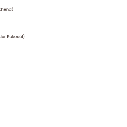
ochend)
der Kokosöl)