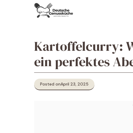
Skip
to
content
Kartoffelcurry: 
ein perfektes A
Posted on
April 23, 2025