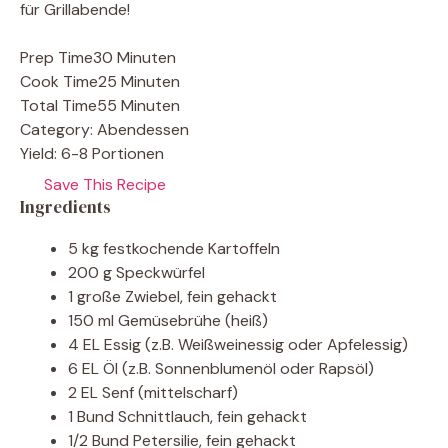
für Grillabende!
Prep Time
30 Minuten
Cook Time
25 Minuten
Total Time
55 Minuten
Category:
Abendessen
Yield:
6-8 Portionen
Save This Recipe
Ingredients
5 kg festkochende Kartoffeln
200 g Speckwürfel
1 große Zwiebel, fein gehackt
150 ml Gemüsebrühe (heiß)
4 EL Essig (z.B. Weißweinessig oder Apfelessig)
6 EL Öl (z.B. Sonnenblumenöl oder Rapsöl)
2 EL Senf (mittelscharf)
1 Bund Schnittlauch, fein gehackt
1/2 Bund Petersilie, fein gehackt