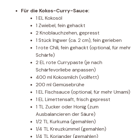
Für die Kokos-Curry-Sauce:
1 EL Kokosöl
1 Zwiebel, fein gehackt
2 Knoblauchzehen, gepresst
1 Stück Ingwer (ca. 2 cm), fein gerieben
1 rote Chili, fein gehackt (optional, für mehr
Schärfe)
2 EL rote Currypaste (je nach
Schärfevorliebe anpassen)
400 ml Kokosmilch (vollfett)
200 ml Gemüsebrühe
1 EL Fischsauce (optional, für mehr Umami)
1 EL Limettensaft, frisch gepresst
1 TL Zucker oder Honig (zum
Ausbalancieren der Säure)
1/2 TL Kurkuma (gemahlen)
1/4 TL Kreuzkümmel (gemahlen)
1/4 TL Koriander (gemahlen)