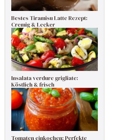
Bestes Tiramisu Latte Rezept:
Cremig & Lecker
Insalata verdure grigliate:
Köstlich & frisch
Tomaten einkochen: Perfekte