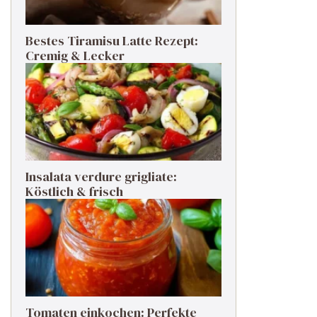
Bestes Tiramisu Latte Rezept:
Cremig & Lecker
Insalata verdure grigliate:
Köstlich & frisch
Tomaten einkochen: Perfekte