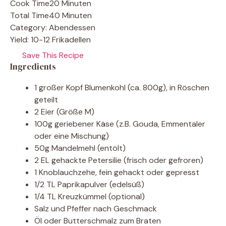
Cook Time
20 Minuten
Total Time
40 Minuten
Category:
Abendessen
Yield:
10-12 Frikadellen
Save This Recipe
Ingredients
1 großer Kopf Blumenkohl (ca. 800g), in Röschen
geteilt
2 Eier (Größe M)
100g geriebener Käse (z.B. Gouda, Emmentaler
oder eine Mischung)
50g Mandelmehl (entölt)
2 EL gehackte Petersilie (frisch oder gefroren)
1 Knoblauchzehe, fein gehackt oder gepresst
1/2 TL Paprikapulver (edelsüß)
1/4 TL Kreuzkümmel (optional)
Salz und Pfeffer nach Geschmack
Öl oder Butterschmalz zum Braten