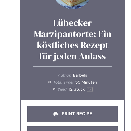
Lübecker
Marzipantorte: Ein
köstliches Rezept
für jeden Anlass
Author:
Bärbels
Total Time:
55 Minuten
Yield:
12
Stück
1
x
PRINT RECIPE