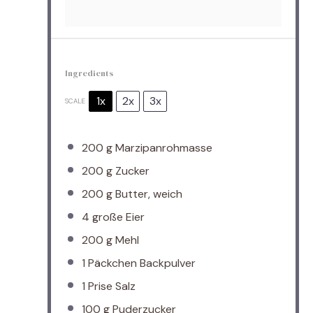
Ingredients
1x
2x
3x
SCALE
200 g
Marzipanrohmasse
200 g
Zucker
200 g
Butter, weich
4
große Eier
200 g
Mehl
1
Päckchen Backpulver
1
Prise Salz
100 g
Puderzucker