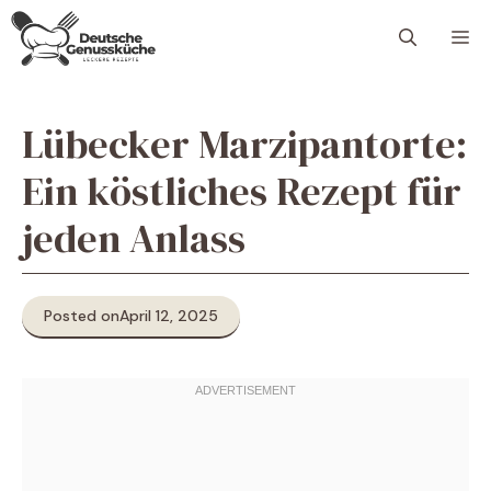
Skip
M
to
content
Lübecker Marzipantorte:
Ein köstliches Rezept für
jeden Anlass
Posted on
April 12, 2025