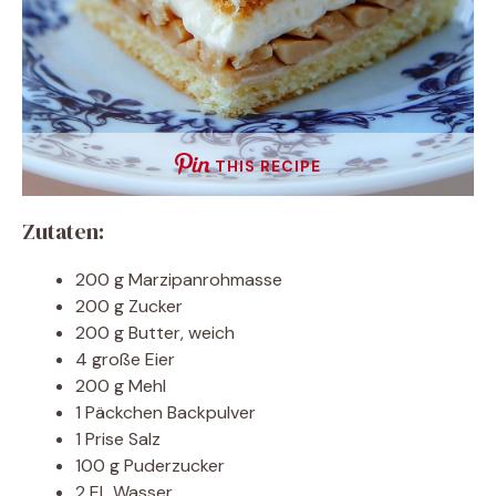
THIS RECIPE
Zutaten:
200 g Marzipanrohmasse
200 g Zucker
200 g Butter, weich
4 große Eier
200 g Mehl
1 Päckchen Backpulver
1 Prise Salz
100 g Puderzucker
2 EL Wasser