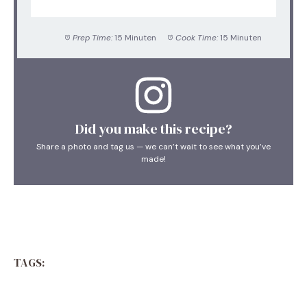
Prep Time:
15 Minuten
Cook Time:
15 Minuten
Did you make this recipe?
Share a photo and tag us — we can’t wait to see what you’ve
made!
TAGS: