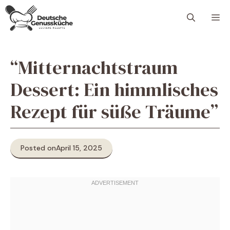
Skip
M
to
content
“Mitternachtstraum
Dessert: Ein himmlisches
Rezept für süße Träume”
Posted on
April 15, 2025