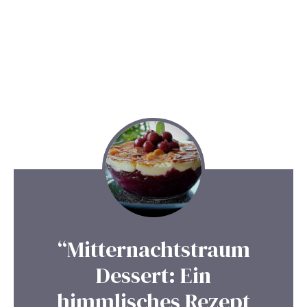
“Mitternachtstraum
Dessert: Ein
himmlisches Rezept