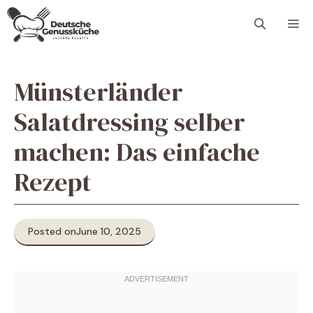
Skip
M
to
content
Münsterländer
Salatdressing selber
machen: Das einfache
Rezept
Posted on
June 10, 2025