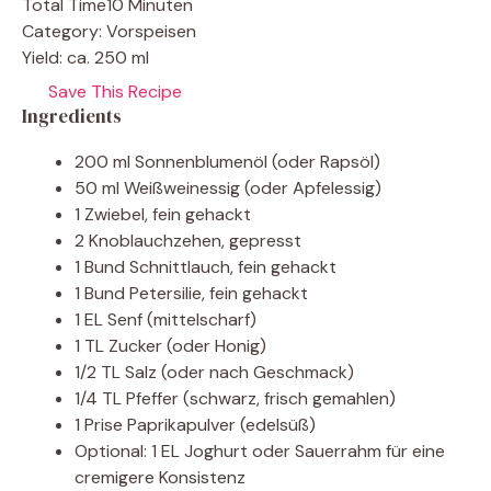
Total Time
10 Minuten
Category:
Vorspeisen
Yield:
ca. 250 ml
Save This Recipe
Ingredients
200 ml Sonnenblumenöl (oder Rapsöl)
50 ml Weißweinessig (oder Apfelessig)
1 Zwiebel, fein gehackt
2 Knoblauchzehen, gepresst
1 Bund Schnittlauch, fein gehackt
1 Bund Petersilie, fein gehackt
1 EL Senf (mittelscharf)
1 TL Zucker (oder Honig)
1/2 TL Salz (oder nach Geschmack)
1/4 TL Pfeffer (schwarz, frisch gemahlen)
1 Prise Paprikapulver (edelsüß)
Optional: 1 EL Joghurt oder Sauerrahm für eine
cremigere Konsistenz