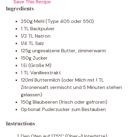
Save This Recipe
Ingredients
250g Mehl (Type 405 oder 550)
1 TL Backpulver
1/2 TL Natron
1/4 TL Salz
125g ungesalzene Butter, zimmerwarm
150g Zucker
1 Ei (Größe M)
1 TL Vanilleextrakt
120ml Buttermilch (oder Milch mit 1 TL
Zitronensaft vermischt und 5 Minuten stehen
gelassen)
150g Blaubeeren (frisch oder gefroren)
Optional: Puderzucker zum Bestäuben
Instructions
Den Ofen auf 175°C (Ober-/Unterhitze)