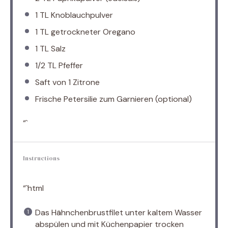
1
TL Knoblauchpulver
1
TL getrockneter Oregano
1
TL Salz
1/2
TL Pfeffer
Saft von
1
Zitrone
Frische Petersilie zum Garnieren (optional)
“`
Instructions
“`html
Das Hähnchenbrustfilet unter kaltem Wasser
abspülen und mit Küchenpapier trocken