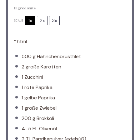
Ingredients
1x
2x
3x
SCALE
“`html
500 g
Hähnchenbrustfilet
2
große Karotten
1
Zucchini
1
rote Paprika
1
gelbe Paprika
1
große Zwiebel
200 g
Brokkoli
4
–
5
EL Olivenöl
2
TL Paprikapulver (edelsüß)