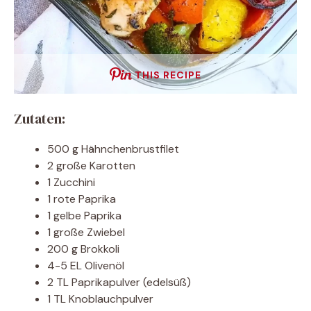
THIS RECIPE
Zutaten:
500 g Hähnchenbrustfilet
2 große Karotten
1 Zucchini
1 rote Paprika
1 gelbe Paprika
1 große Zwiebel
200 g Brokkoli
4-5 EL Olivenöl
2 TL Paprikapulver (edelsüß)
1 TL Knoblauchpulver