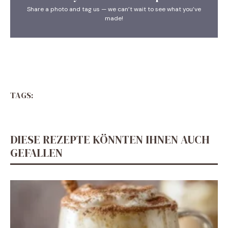
Share a photo and tag us — we can’t wait to see what you’ve
made!
TAGS:
DIESE REZEPTE KÖNNTEN IHNEN AUCH
GEFALLEN