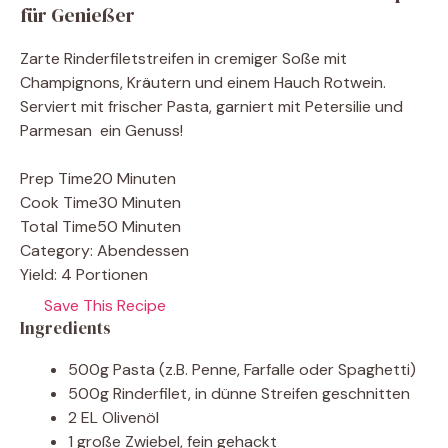
für Genießer
Zarte Rinderfiletstreifen in cremiger Soße mit
Champignons, Kräutern und einem Hauch Rotwein.
Serviert mit frischer Pasta, garniert mit Petersilie und
Parmesan  ein Genuss!
Prep Time
20 Minuten
Cook Time
30 Minuten
Total Time
50 Minuten
Category:
Abendessen
Yield:
4 Portionen
Save This Recipe
Ingredients
500g Pasta (z.B. Penne, Farfalle oder Spaghetti)
500g Rinderfilet, in dünne Streifen geschnitten
2 EL Olivenöl
1 große Zwiebel, fein gehackt