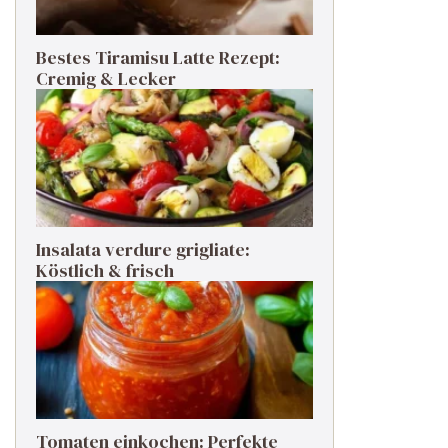
Bestes Tiramisu Latte Rezept:
Cremig & Lecker
Insalata verdure grigliate:
Köstlich & frisch
Tomaten einkochen: Perfekte