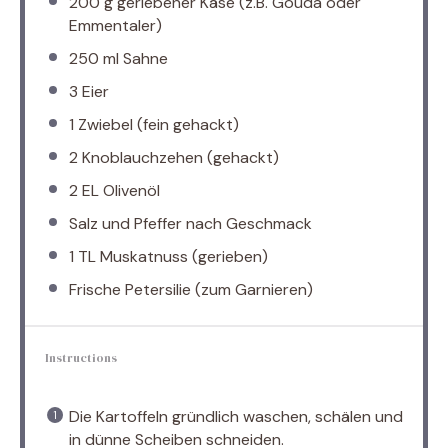
200 g
geriebener Käse (z.B. Gouda oder
Emmentaler)
250
ml Sahne
3
Eier
1
Zwiebel (fein gehackt)
2
Knoblauchzehen (gehackt)
2
EL Olivenöl
Salz und Pfeffer nach Geschmack
1
TL Muskatnuss (gerieben)
Frische Petersilie (zum Garnieren)
Instructions
Die Kartoffeln gründlich waschen, schälen und
in dünne Scheiben schneiden.