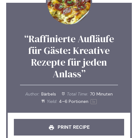
“Raffinierte Aufläufe
für Gäste: Kreative
Rezepte für jeden
Anlass”
Author:
Bärbels
Total Time:
70 Minuten
Yield:
4
–
6
Portionen
1
x
PRINT RECIPE