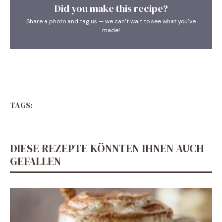
Did you make this recipe?
Share a photo and tag us — we can’t wait to see what you’ve
made!
TAGS:
DIESE REZEPTE KÖNNTEN IHNEN AUCH
GEFALLEN