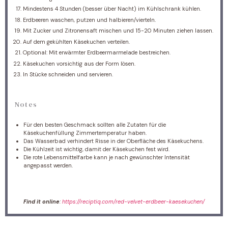
Mindestens 4 Stunden (besser über Nacht) im Kühlschrank kühlen.
Erdbeeren waschen, putzen und halbieren/vierteln.
Mit Zucker und Zitronensaft mischen und 15-20 Minuten ziehen lassen.
Auf dem gekühlten Käsekuchen verteilen.
Optional: Mit erwärmter Erdbeermarmelade bestreichen.
Käsekuchen vorsichtig aus der Form lösen.
In Stücke schneiden und servieren.
Notes
Für den besten Geschmack sollten alle Zutaten für die
Käsekuchenfüllung Zimmertemperatur haben.
Das Wasserbad verhindert Risse in der Oberfläche des Käsekuchens.
Die Kühlzeit ist wichtig, damit der Käsekuchen fest wird.
Die rote Lebensmittelfarbe kann je nach gewünschter Intensität
angepasst werden.
Find it online
:
https://reciptiq.com/red-velvet-erdbeer-kaesekuchen/