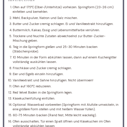
Ofen auf 175°C (Ober-/Unterhitze) vorheizen. Springform (23-26 cm)
einfetten und bemehlen.
Mehl, Backpulver, Natron und Salz mischen.
Butter und Zucker cremig schlagen. Ei und Vanilleextrakt hinzufügen.
Buttermilch, Kakao, Essig und Lebensmittelfarbe verrühren.
Trockene und feuchte Zutaten abwechselnd zur Butter-Zucker-
Mischung geben.
Teig in die Springform gießen und 25-30 Minuten backen
(Stäbchenprobe).
10 Minuten in der Form abkühlen lassen, dann auf einem Kuchengitter
vollständig auskühlen lassen.
Frischkäse und Zucker cremig schlagen.
Eier und Eigelb einzeln hinzufügen.
Vanilleextrakt und Sahne hinzufügen. Nicht übermixen!
Ofen auf 160°C reduzieren.
Red Velvet Boden in die Springform legen.
Käsekuchenfüllung einfüllen.
Optional: Wasserbad vorbereiten (Springform mit Alufolie umwickeln, in
eine größere Form stellen und mit heißem Wasser füllen).
60-75 Minuten backen (Rand fest, Mitte leicht wackelig).
Ofen ausschalten, Tür einen Spalt öffnen und Käsekuchen im Ofen
vollständig abkühlen lassen.