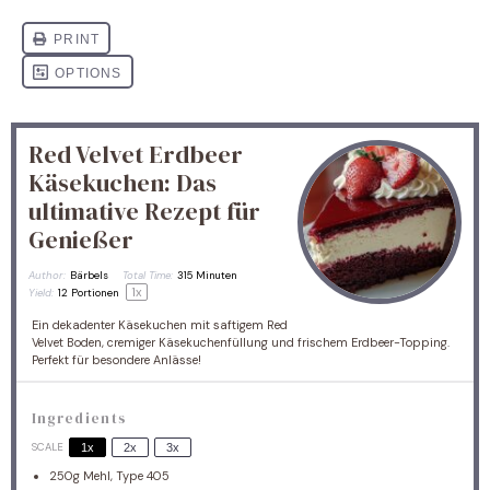
Red Velvet Erdbeer
Käsekuchen: Das
ultimative Rezept für
Genießer
Author:
Bärbels
Total Time:
315 Minuten
1
x
Yield:
12
Portionen
Ein dekadenter Käsekuchen mit saftigem Red
Velvet Boden, cremiger Käsekuchenfüllung und frischem Erdbeer-Topping.
Perfekt für besondere Anlässe!
Ingredients
SCALE
1x
2x
3x
250g
Mehl, Type 405