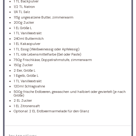
1
TL Backpulver
1/2
TL Natron
1/4
TL Salz
115g
ungesalzene Butter, zimmerwarm
200g
Zucker
1
Ei, Größe L
1
TL Vanilleextrakt
240
ml Buttermilch
1
EL Kakaopulver
1
TL Essig (Weißweinessig oder Apfelessig)
1
TL rote Lebensmittelfarbe (Gel oder Paste)
750g
Frischkäse, Doppelrahmstufe, zimmerwarm
150g
Zucker
2
Eier, Größe L
1
Eigelb, Größe L
1
TL Vanilleextrakt
120
ml Schlagsahne
500g
frische Erdbeeren, gewaschen und halbiert oder geviertelt (je nach
Größe)
2
EL Zucker
1
EL Zitronensaft
Optional: 2 EL Erdbeermarmelade für den Glanz
Instructions