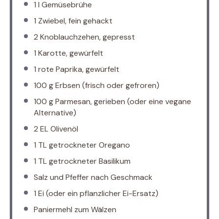
1
l Gemüsebrühe
1
Zwiebel, fein gehackt
2
Knoblauchzehen, gepresst
1
Karotte, gewürfelt
1
rote Paprika, gewürfelt
100 g
Erbsen (frisch oder gefroren)
100 g
Parmesan, gerieben (oder eine vegane
Alternative)
2
EL Olivenöl
1
TL getrockneter Oregano
1
TL getrockneter Basilikum
Salz und Pfeffer nach Geschmack
1
Ei (oder ein pflanzlicher Ei-Ersatz)
Paniermehl zum Wälzen