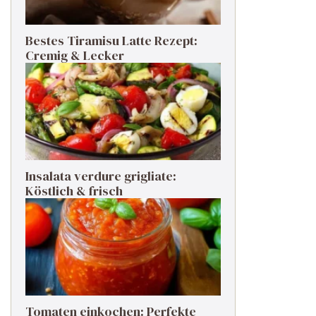
Bestes Tiramisu Latte Rezept:
Cremig & Lecker
Insalata verdure grigliate:
Köstlich & frisch
Tomaten einkochen: Perfekte