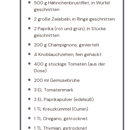
500 g
Hähnchenbrustfilet, in Würfel
geschnitten
2
große Zwiebeln, in Ringe geschnitten
2
Paprika (rot und grün), in Stücke
geschnitten
200 g
Champignons, geviertelt
4
Knoblauchzehen, fein gehackt
400 g
stückige Tomaten (aus der
Dose)
200
ml Gemüsebrühe
3
EL Tomatenmark
2
EL Paprikapulver (edelsüß)
1
TL Kreuzkümmel (Cumin)
1
TL Oregano, getrocknet
1
TL Thymian, getrocknet