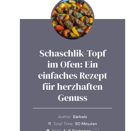
Schaschlik-Topf
im Ofen: Ein
einfaches Rezept
für herzhaften
Genuss
Author:
Bärbels
Total Time:
90 Minuten
Yield:
4
–
6
Portionen