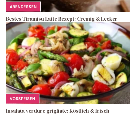
ABENDESSEN
Bestes Tiramisu Latte Rezept: Cremig & Lecker
VORSPEISEN
Insalata verdure grigliate: Köstlich & frisch