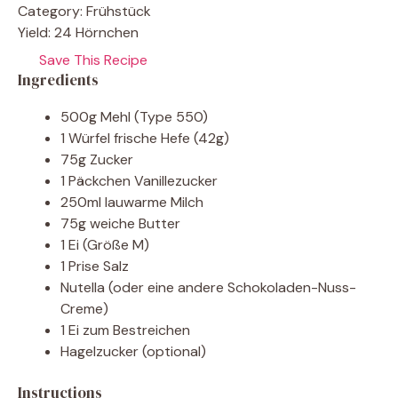
Category:
Frühstück
Yield:
24 Hörnchen
Save This Recipe
Ingredients
500g Mehl (Type 550)
1 Würfel frische Hefe (42g)
75g Zucker
1 Päckchen Vanillezucker
250ml lauwarme Milch
75g weiche Butter
1 Ei (Größe M)
1 Prise Salz
Nutella (oder eine andere Schokoladen-Nuss-
Creme)
1 Ei zum Bestreichen
Hagelzucker (optional)
Instructions