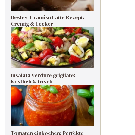
Bestes Tiramisu Latte Rezept:
Cremig & Lecker
Insalata verdure grigliate:
Köstlich & frisch
Tomaten einkochen: Perfekte