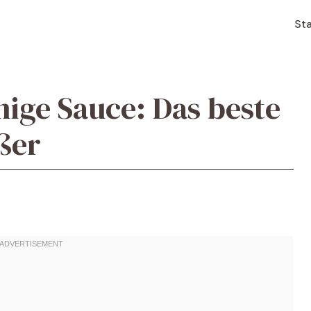
Sta
mige Sauce: Das beste
ßer