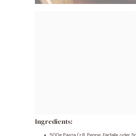
Ingredients:
500g Pasta (z.B. Penne, Farfalle oder S