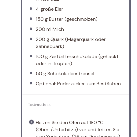
4
große Eier
150 g
Butter (geschmolzen)
200
ml Milch
200 g
Quark (Magerquark oder
Sahnequark)
100 g
Zartbitterschokolade (gehackt
oder in Tropfen)
50 g
Schokoladenstreusel
Optional: Puderzucker zum Bestäuben
Instructions
Heizen Sie den Ofen auf 180 °C
(Ober-/Unterhitze) vor und fetten Sie
eine Springform (26 cm Durchmesser)