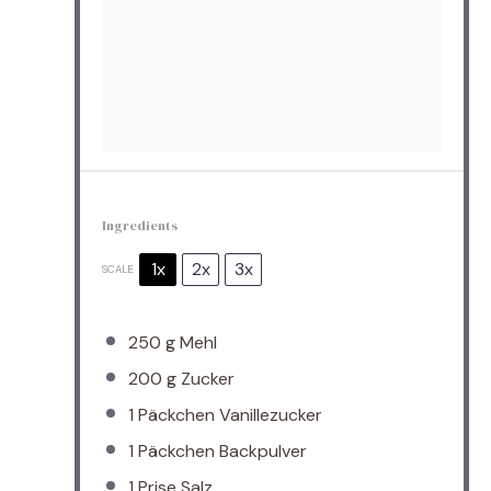
Ingredients
1x
2x
3x
SCALE
250 g
Mehl
200 g
Zucker
1
Päckchen Vanillezucker
1
Päckchen Backpulver
1
Prise Salz