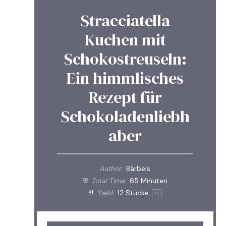
Stracciatella
Kuchen mit
Schokostreuseln:
Ein himmlisches
Rezept für
Schokoladenliebh
aber
Author:
Bärbels
Total Time:
65 Minuten
Yield:
12
Stücke
1
x