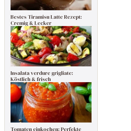
Bestes Tiramisu Latte Rezept:
Cremig & Lecker
Insalata verdure grigliate:
Köstlich & frisch
Tomaten einkochen: Perfekte