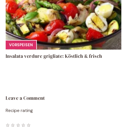
VORSPEISEN
Insalata verdure grigliate: Köstlich & frisch
Leave a Comment
Recipe rating
☆
☆
☆
☆
☆