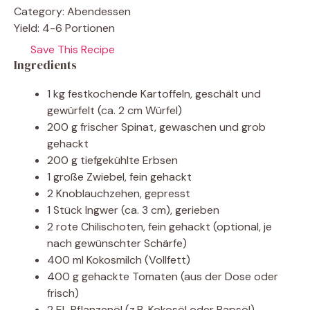
Category:
Abendessen
Yield:
4-6 Portionen
Save This Recipe
Ingredients
1 kg festkochende Kartoffeln, geschält und
gewürfelt (ca. 2 cm Würfel)
200 g frischer Spinat, gewaschen und grob
gehackt
200 g tiefgekühlte Erbsen
1 große Zwiebel, fein gehackt
2 Knoblauchzehen, gepresst
1 Stück Ingwer (ca. 3 cm), gerieben
2 rote Chilischoten, fein gehackt (optional, je
nach gewünschter Schärfe)
400 ml Kokosmilch (Vollfett)
400 g gehackte Tomaten (aus der Dose oder
frisch)
2 EL Pflanzenöl (z.B. Kokosöl oder Rapsöl)