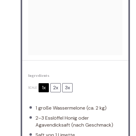
Ingredients
1x
2x
3x
SCALE
1
große Wassermelone (ca.
2
kg)
2
–
3
Esslöffel Honig oder
Agavendicksaft (nach Geschmack)
Saft von
1
Limette