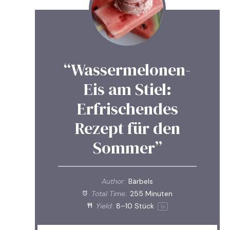
“Wassermelonen-
Eis am Stiel:
Erfrischendes
Rezept für den
Sommer”
Author:
Bärbels
Total Time:
255 Minuten
Yield:
8
–
10
Stück
1
x