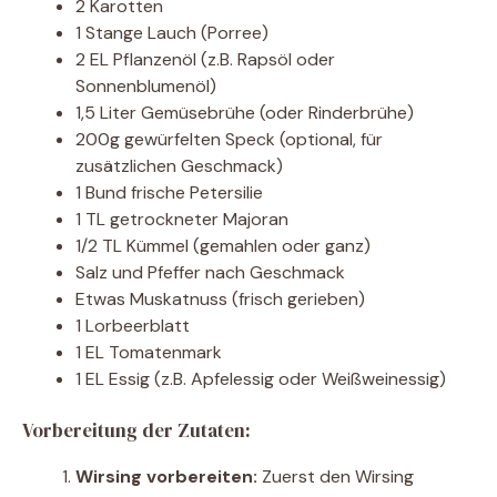
2 Karotten
1 Stange Lauch (Porree)
2 EL Pflanzenöl (z.B. Rapsöl oder
Sonnenblumenöl)
1,5 Liter Gemüsebrühe (oder Rinderbrühe)
200g gewürfelten Speck (optional, für
zusätzlichen Geschmack)
1 Bund frische Petersilie
1 TL getrockneter Majoran
1/2 TL Kümmel (gemahlen oder ganz)
Salz und Pfeffer nach Geschmack
Etwas Muskatnuss (frisch gerieben)
1 Lorbeerblatt
1 EL Tomatenmark
1 EL Essig (z.B. Apfelessig oder Weißweinessig)
Vorbereitung der Zutaten:
Wirsing vorbereiten:
Zuerst den Wirsing