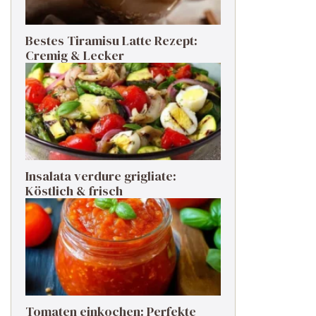
Bestes Tiramisu Latte Rezept:
Cremig & Lecker
Insalata verdure grigliate:
Köstlich & frisch
Tomaten einkochen: Perfekte